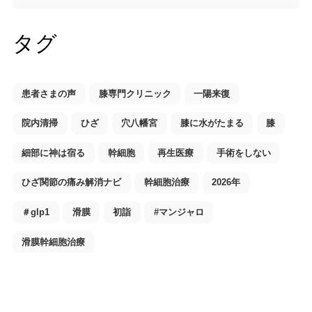
タグ
患者さまの声
膝専門クリニック
一陽来復
院内清掃
ひざ
穴八幡宮
膝に水がたまる
膝
細部に神は宿る
幹細胞
再生医療
手術をしない
ひざ関節の痛み解消ナビ
幹細胞治療
2026年
＃glp1
滑膜
初詣
#マンジャロ
滑膜幹細胞治療