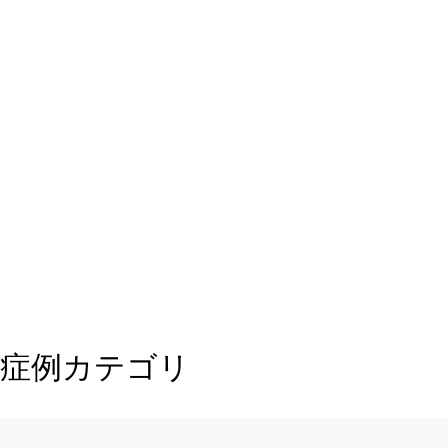
機能改善療法
痛みが減り、とても効果を実感
できました。
両膝とも変形による影響での痛みではなく、腱の炎
症による痛みが強く出ている方です。 原因となって
いる筋肉や腱の状態が改善したことで、痛みが改善
されました。 セルフケアにも意欲的な方なので、ご
自宅でのトレーニングやケアを続けて行っていただ
症例カテゴリ
くことで、比較的早く改善が見られました。 現在は
膝だけでなく、腰や全身を含め、痛みの再発予防の
ための身体の使い方を練習中で す。