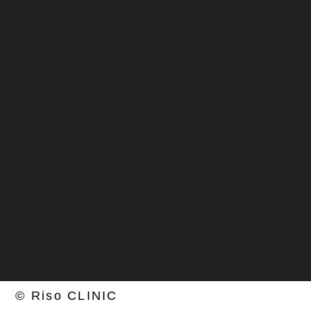
月・火（再生医療膝専門：磐田医師）
10:00～18:00
土（再生医療：廣野医師） 10:00～18:00
水：手術、金：外勤、 木・日・祝日：休診
© Riso CLINIC