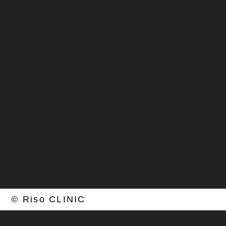
月・火（再生医療膝専門：磐田医師）
10:00～18:00
土（再生医療：廣野医師） 10:00～18:00
水：手術、金：外勤、 木・日・祝日：休診
© Riso CLINIC