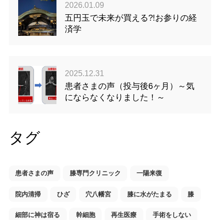
2026.01.09
五円玉で未来が買える?!お参りの経
済学
2025.12.31
患者さまの声（投与後6ヶ月）～気
にならなくなりました！～
タグ
患者さまの声
膝専門クリニック
一陽来復
院内清掃
ひざ
穴八幡宮
膝に水がたまる
膝
細部に神は宿る
幹細胞
再生医療
手術をしない