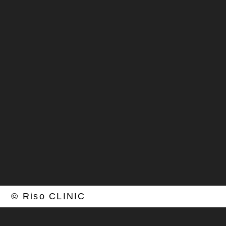
月・火（再生医療膝専門：磐田医師）
10:00～18:00
土（再生医療：廣野医師） 10:00～18:00
水：手術、金：外勤、 木・日・祝日：休診
© Riso CLINIC