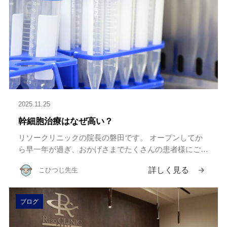
2025.11.25
幹細胞治療はなぜ高い？
リソークリニックの院長の磐田です。 オープンしてか
ら早一年が過ぎ、おかげさまでたくさんの患者様にご来
院いただいてます。 皆様、他院のこともよくお勉強さ
詳しく見る
こひつじ先生
れているので、当院の幹細胞治療の価格に驚かれます。
\\どうしてそんな […]
ブログ