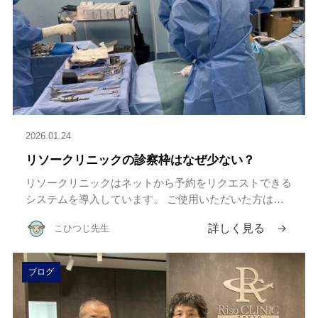
2026.01.24
リソークリニックの診察枠はなぜ少ない？
リソークリニックはネットから予約をリクエストできる
システムを導入しています。 ご使用いただいた方は気
になってらっしゃるかもしれません。 それは、 “予約の
詳しく見る
こひつじ先生
枠が少ない事“ 手術をするような病院であれば、週に
1，2回しか外来 […]
ブログ