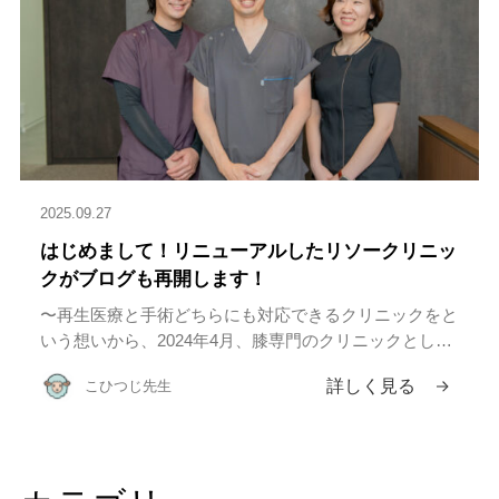
2025.09.27
はじめまして！リニューアルしたリソークリニッ
クがブログも再開します！
〜再生医療と手術どちらにも対応できるクリニックをと
いう想いから、2024年4月、膝専門のクリニックとして
八丁堀の地に再度リソークリニックを開設することにし
詳しく見る
こひつじ先生
ました〜 こんにちは、院長の磐田振一郎です。 2024年
に八丁堀で […]