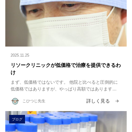
2025.11.25
リソークリニックが低価格で治療を提供できるわ
け
まず、低価格ではないです。 他院と比べると圧倒的に
低価格ではありますが、やっぱり高額ではあります
（汗） でも、だからこそ、可能性にかけたい、と思う
詳しく見る
こひつじ先生
方々のために少しでも受けやすい価格で提供したいと思
っています。 そのための […]
ブログ