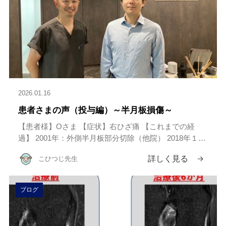
2026.01.16
患者さまの声（投与編）～半月板損傷～
【患者様】Oさま 【症状】右ひざ痛 【これまでの経
過】 2001年：外側半月板部分切除（他院） 2018年１
月：外側半月板縫合術（磐田執刀） 2018年３月、８
詳しく見る
こひつじ先生
月：滑膜幹細胞投与 →MRIにて軟骨再生確認 【今回の
治療】 […]
ブログ