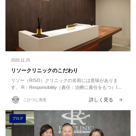
2025.11.25
リソークリニックのこだわり
リソー（RISO）クリニックの名前には意味がありま
す。 R：Responsibility（責任：治療に責任をもつ）I：
Interaction（ふれあい：患者様だけでなく社会全体との
詳しく見る
こひつじ先生
かかわりを大事にする）S：Solutio […]
ブログ