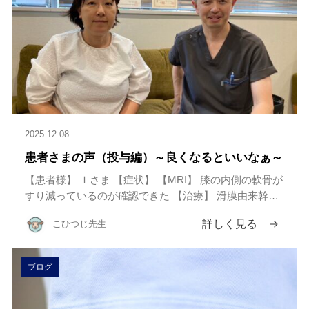
2025.12.08
患者さまの声（投与編）～良くなるといいなぁ～
【患者様】 Ｉさま 【症状】 【MRI】 膝の内側の軟骨が
すり減っているのが確認できた 【治療】 滑膜由来幹細
胞2億個×2(両膝)、 PRP、ヒアルロン酸、などリソーク
詳しく見る
こひつじ先生
リニック独自の配合と投与方法で投与 こんにちは、院
長 […]
ブログ