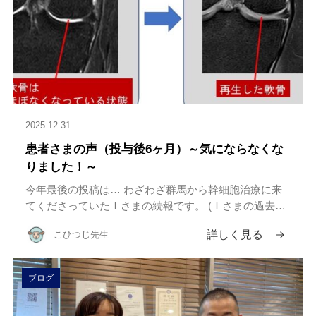
2025.12.31
患者さまの声（投与後6ヶ月）～気にならなくな
りました！～
今年最後の投稿は… わざわざ群馬から幹細胞治療に来
てくださっていたＩさまの続報です。 (Ｉさまの過去の
ブログはこちら) リソークリニックでは、幹細胞投与後
詳しく見る
こひつじ先生
1ヶ月(オンラインも可)、3ヶ月、半年で、治療後の経過
を診させて頂 […]
ブログ