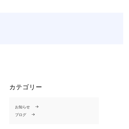
、金：外勤、
祝日：休診
メニュー
体質改善療法
専門クリニックで成長ホルモンやGLP-
1を活用し体質改善。
カテゴリー
お知らせ
ブログ