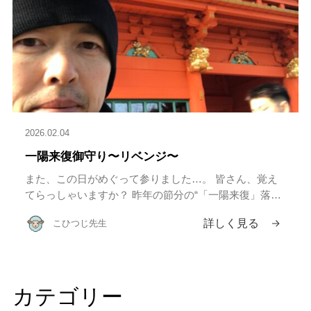
2026.02.04
一陽来復御守り〜リベンジ〜
また、この日がめぐって参りました…。 皆さん、覚え
てらっしゃいますか？ 昨年の節分の“「一陽来復」落下
事件”を…。(詳しくはこちら) 去年はまさかの数週間で
詳しく見る
こひつじ先生
御守りを落下させてしまい、スタッフから「準備不足」
の烙印を押され […]
カテゴリー