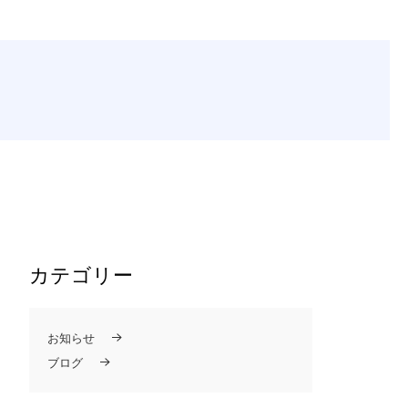
、金：外勤、
祝日：休診
メニュー
体質改善療法
専門クリニックで成長ホルモンやGLP-
1を活用し体質改善。
カテゴリー
お知らせ
ブログ