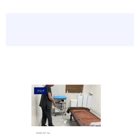
保険外診療
第二種再生医療等計画番号
はじめての方へ
TOP
「院内清掃」の記事一覧
再生医療
膝の再生治療実績、国内トップクラス
の施設。
ブログ
2026.02.14