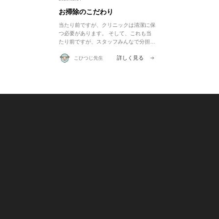
お掃除のこだわり
当たり前ですが、クリニックは清潔に保
つ必要があります。 そして、これも当
たり前ですが、スタッフみんなで分担し
てお掃除してます。 応接（カウンセリ
詳しく見る
こひつじ先生
ング）室、点滴室、処置室がぼく（磐
田）の担当です。 この3部屋は、医療的
な処 […]
WEB予約