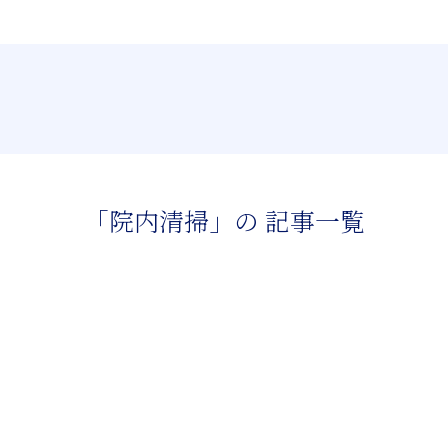
月・火（再生医療膝専門：磐田
土（再生医療：廣野医
水：手術
 取得済
医師） 10:00～18:00
師） 10:00～18:00
木・日・
治療内容
アクセス
よくある質問
治療症例
お知らせ
ブログ
「院内清掃」の 記事一覧
機能改善療法
整形外科手術
専属スタッフによる手術後のリハビリ
2,500人の手術経験を持つ膝専門医がマ
と再発防止をサポート。
ンツーマンで対応。